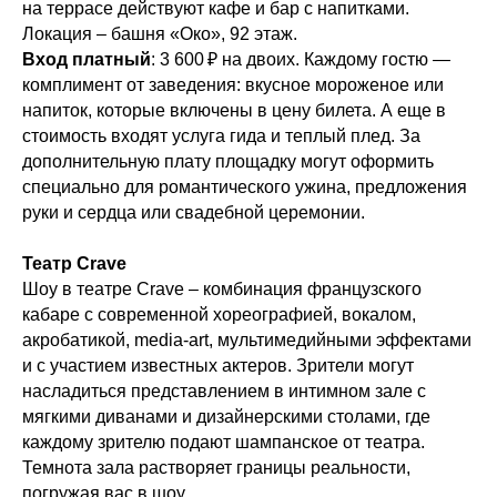
на террасе действуют кафе и бар с напитками.
Локация – башня «Око», 92 этаж.
Вход платный
: 3 600 ₽ на двоих. Каждому гостю —
комплимент от заведения: вкусное мороженое или
напиток, которые включены в цену билета. А еще в
стоимость входят услуга гида и теплый плед. За
дополнительную плату площадку могут оформить
специально для романтического ужина, предложения
руки и сердца или свадебной церемонии.
Театр Crave
Шоу в театре Crave – комбинация французского
кабаре с современной хореографией, вокалом,
акробатикой, media‑art, мультимедийными эффектами
и с участием известных актеров. Зрители могут
насладиться представлением в интимном зале с
мягкими диванами и дизайнерскими столами, где
каждому зрителю подают шампанское от театра.
Темнота зала растворяет границы реальности,
погружая вас в шоу.