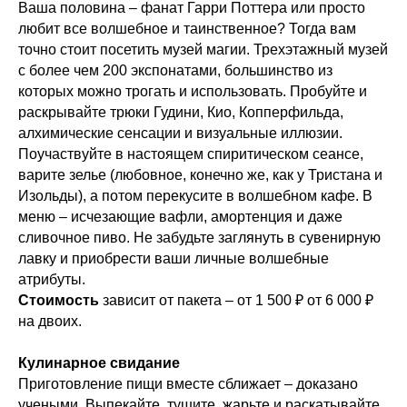
Ваша половина – фанат Гарри Поттера или просто
любит все волшебное и таинственное? Тогда вам
точно стоит посетить музей магии. Трехэтажный музей
с более чем 200 экспонатами, большинство из
которых можно трогать и использовать. Пробуйте и
раскрывайте трюки Гудини, Кио, Копперфильда,
алхимические сенсации и визуальные иллюзии.
Поучаствуйте в настоящем спиритическом сеансе,
варите зелье (любовное, конечно же, как у Тристана и
Изольды), а потом перекусите в волшебном кафе. В
меню – исчезающие вафли, амортенция и даже
сливочное пиво. Не забудьте заглянуть в сувенирную
лавку и приобрести ваши личные волшебные
атрибуты.
Стоимость
зависит от пакета – от 1 500 ₽ от 6 000 ₽
на двоих.
Кулинарное свидание
Приготовление пищи вместе сближает – доказано
учеными. Выпекайте, тушите, жарьте и раскатывайте