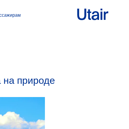
ссажирам
а на природе