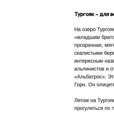
Тургояк – для 
На озеро Тургоя
«младшим братом
прозрачная, мяг
скалистыми бер
интересным назв
альпинистов и о
«Альбатрос». Эт
Горн. Он олицет
Летом на Тургоя
прогуляться по