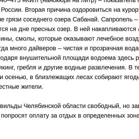
 России. Вторая причина оздоровиться на куро
е грязи соседнего озера Сабанай. Сапропель – 
тся на дне пресных озер. В ней накапливаются
ины, смолы, которые оказывают лечебное возд
гда много дайверов – чистая и прозрачная вод
одаря внушительной площади водоема здесь ра
якинг, гребля и другие водные развлечения. В т
и осенью, в близлежащих лесах собирают ягоды
местные жители.
Увильды Челябинской области свободный, но за
 попросят оплату за отдых в определенных зона