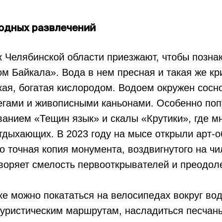
водных развлечений
к Челябинской области приезжают, чтобы позна
 Байкала». Вода в нем пресная и такая же кр
кая, богатая кислородом. Водоем окружен сос
егами и живописными каньонами. Особенно поп
анием «Тещин язык» и скалы «Крутики», где м
тдыхающих. В 2023 году на мысе открыли арт-о
о точная копия монумента, воздвигнутого на ч
воряет смелость первооткрывателей и преодол
ке можно покататься на велосипедах вокруг во
 туристическим маршрутам, насладиться песча