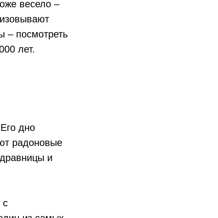
оже весело –
низовывают
ы – посмотреть
000 лет.
 Его дно
уют радоновые
здравницы и
 с
 один из самых