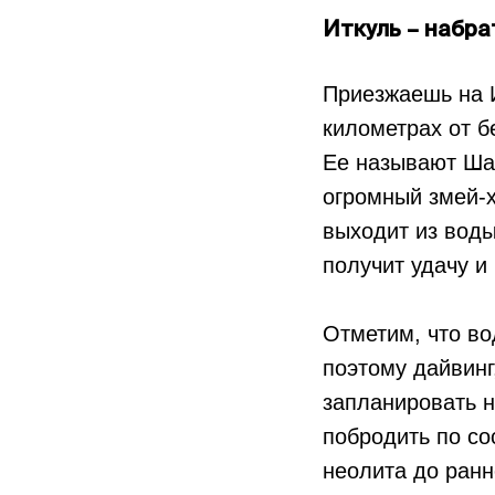
Иткуль – набра
Приезжаешь на И
километрах от б
Ее называют Шай
огромный змей-х
выходит из воды
получит удачу и
Отметим, что во
поэтому дайвинг
запланировать н
побродить по со
неолита до ранн