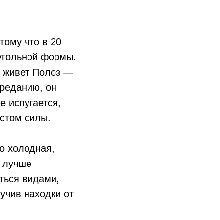
тому что в 20
угольной формы.
ы живет Полоз —
преданию, он
е испугается,
естом силы.
о холодная,
у лучше
ться видами,
учив находки от