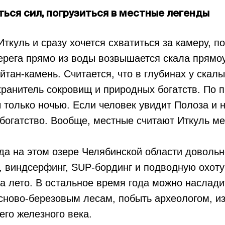
ться сил, погрузиться в местные легенды
ткуль и сразу хочется схватиться за камеру, по
ерега прямо из воды возвышается скала прямо
тан-камень. Считается, что в глубинах у скал
ранитель сокровищ и природных богатств. По 
 только ночью. Если человек увидит Полоза и н
 богатство. Вообще, местные считают Иткуль м
да на этом озере Челябинской области довольн
, виндсерфинг, SUP-бординг и подводную охот
а лето. В остальное время года можно наслади
сново-березовым лесам, побыть археологом, из
его железного века.