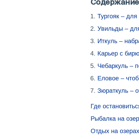
Содержание
Тургояк – для
Увильды – для
Иткуль – набр
Карьер с бир
Чебаркуль – 
Еловое – чтоб
Зюраткуль – 
Где остановитьс
Рыбалка на озер
Отдых на озерах