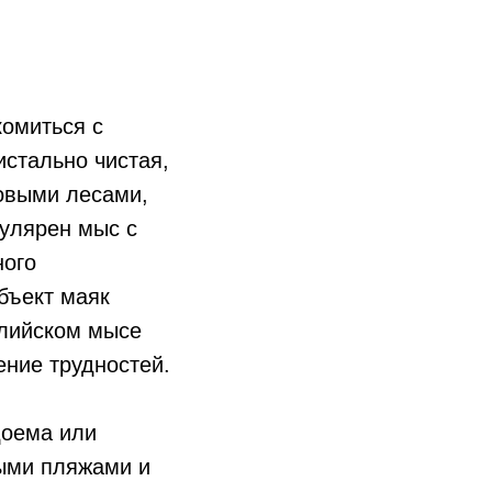
комиться с
истально чистая,
новыми лесами,
улярен мыс с
ного
бъект маяк
илийском мысе
ение трудностей.
доема или
ными пляжами и