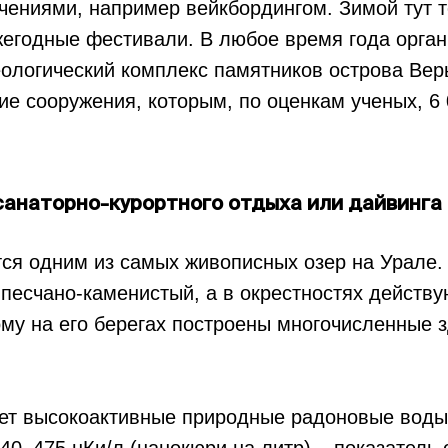
ениями, например вейкбордингом. Зимой тут т
жегодные фестивали. В любое время года орга
еологический комплекс памятников острова Вер
ие сооружения, которым, по оценкам ученых, 6 
санаторно-курортного отдыха или дайвинга
ся одним из самых живописных озер на Урале.
 песчано-каменистый, а в окрестностях действ
ому на его берегах построены многочисленные 
ует высокоактивные природные радоновые воды
40–475 нКи/л (нанокюри на литр) – показатель