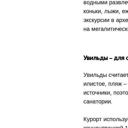
водными развлеч
коньки, лыжи, е
экскурсии в арх
на мегалитическ
Увильды – для 
Увильды считает
илистое, пляж –
источники, поэт
санатории.
Курорт использ
концентрацией 1