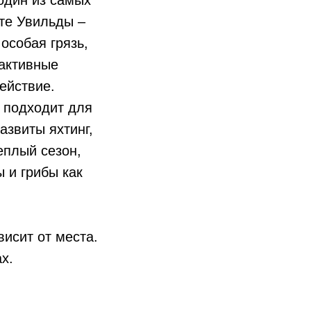
рте Увильды –
особая грязь,
 активные
ействие.
а подходит для
звиты яхтинг,
еплый сезон,
 и грибы как
висит от места.
х.