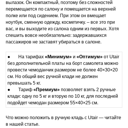
вылазок. Он компактный, поэтому без сложностей
перемещается по салону и помещается на верхней
полке или под сидением. При этом он вмещает
ноутбук, сменную одежду, косметичку. – все это при
вас, и вы выходите из салона одним из первых. Хотя
спешить вовсе необязательно: задержавшихся
пассажиров не заставят убираться в салоне.
● На тарифах
«Минимум»
и
«Оптимум»
от Utair
без дополнительной платы на борт самолета можно
провести чемоданчик размером не более 40×30×20
см. Но общий вес ручной клади не должен
превышать 5 кг.
● Тариф
«Премиум»
позволяет взять 2 ручные
клади: одну по 5 кг и вторую по 10 кг, для последней
подойдет чемодан размером 55×40×25 см.
Что можно положить в ручную кладь с Utair — читайте
в нашей статье.